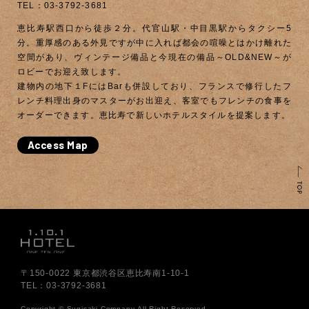
TEL：03-3792-3681
恵比寿駅西口から徒歩２分。代官山駅・中目黒駅からタクシー5
分。重厚感のある外見ですが中に入れば都会の喧噪とはかけ離れた
空間があり、ヴィンテージ備品と今現在の備品～OLD&NEW～が
ロビーでお迎え致します。
建物内の地下１FにはBarも併設しており、フランスで修行したフ
レンチ料理出身のマスターがお出迎え、客室でもフレンチの食事を
オーダーできます。恵比寿で新しいホテルスタイルを提案します。
Access Map
〒150-0022 東京都渋谷区恵比寿南1-10-1
TEL：03-3792-3681
Copyright © Sugisaki Company
All Right Reserved.